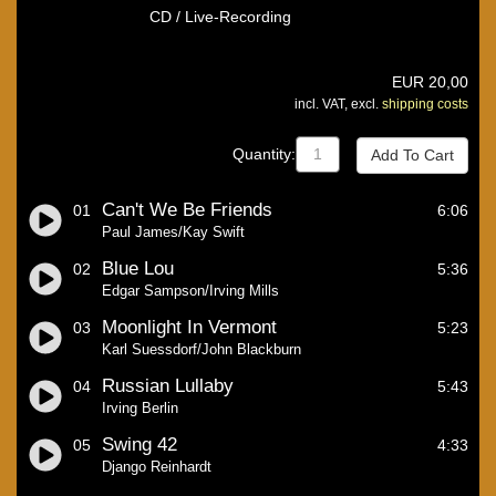
CD / Live-Recording
EUR
20,00
incl. VAT, excl.
shipping costs
Quantity:
Can't We Be Friends
01
6:06
Paul James/Kay Swift
Blue Lou
02
5:36
Edgar Sampson/Irving Mills
Moonlight In Vermont
03
5:23
Karl Suessdorf/John Blackburn
Russian Lullaby
04
5:43
Irving Berlin
Swing 42
05
4:33
Django Reinhardt