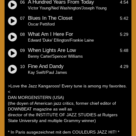
A Hundred Years From Today
06
4:54
Victor Young/Ned Washington/Joseph Young
Blues In The Closet
07
5:42
Oscar Pettiford
What Am I Here For
08
5:29
Edward 'Duke' Ellington/Frankie Laine
When Lights Are Low
09
5:48
Benny Carter/Spencer Williams
Fine And Dandy
10
4:29
Kay Swift/Paul James
>Love the Jazz Kangaroos! Every tune is among my favorites.
<
DAN MORGENSTERN (USA)
(the doyen of American jazz critics, former chief editor of
DOWNBEAT magazine as well as
director of the INSTITUTE OF JAZZ STUDIES at Rutgers
State University and multiple Grammy winner)
* In Paris ausgezeichnet mit dem COULEURS JAZZ HIT! *