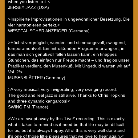
when you listen to it.<
JERSEY JAZZ (USA)
>Inspirierte Improvisationen in ungewöhnlicher Besetzung. Die
vier harmonieren perfekt.<
WESTFÄLISCHER ANZEIGER (Germany)
>Höchst vergnüglich, wunder- und stimmungsvoll, swingend,
temperamentvoll. Ein mitreißenden Programm arrangiert, in
das man sich genußvoll fallen lassen kann, ein knappes
Stündchen, das einfach nur Freude macht – und fraglos unser
Prädikat verdient, den Musenkuß. Mit Ungeduld warten wir auf
Vol. 2!<
MUSENBLÄTTER (Germany)
>A very musical, very invigorating, very swinging record.
The good and real jazz is still alive. Thanks to Chris Hopkins
and three dynamic kangaroos!<
SWING FM (France)
>We are swept away by this 'Live!' recording. This is exactly
what it takes to remind us if need be that life may be difficult
for us, but it is always happy. All of this is very well done and
it's one of those little pleasures that we love to hear again.<