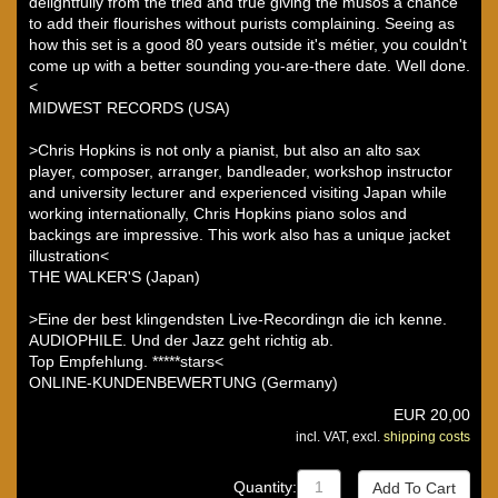
delightfully from the tried and true giving the musos a chance
to add their flourishes without purists complaining. Seeing as
how this set is a good 80 years outside it's métier, you couldn't
come up with a better sounding you-are-there date. Well done.
<
MIDWEST RECORDS (USA)
>Chris Hopkins is not only a pianist, but also an alto sax
player, composer, arranger, bandleader, workshop instructor
and university lecturer and experienced visiting Japan while
working internationally, Chris Hopkins piano solos and
backings are impressive. This work also has a unique jacket
illustration<
THE WALKER'S (Japan)
>Eine der best klingendsten Live-Recordingn die ich kenne.
AUDIOPHILE. Und der Jazz geht richtig ab.
Top Empfehlung. *****stars<
ONLINE-KUNDENBEWERTUNG (Germany)
EUR
20,00
incl. VAT, excl.
shipping costs
Quantity: