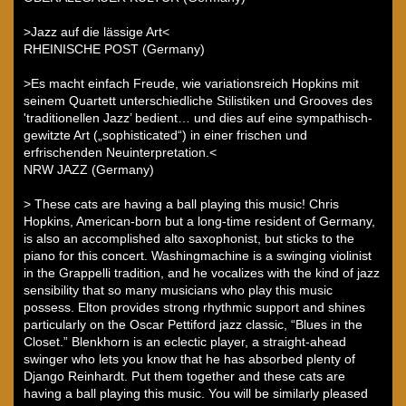
>Jazz auf die lässige Art<
RHEINISCHE POST (Germany)
>Es macht einfach Freude, wie variationsreich Hopkins mit
seinem Quartett unterschiedliche Stilistiken und Grooves des
'traditionellen Jazz’ bedient… und dies auf eine sympathisch-
gewitzte Art („sophisticated“) in einer frischen und
erfrischenden Neuinterpretation.<
NRW JAZZ (Germany)
> These cats are having a ball playing this music! Chris
Hopkins, American-born but a long-time resident of Germany,
is also an accomplished alto saxophonist, but sticks to the
piano for this concert. Washingmachine is a swinging violinist
in the Grappelli tradition, and he vocalizes with the kind of jazz
sensibility that so many musicians who play this music
possess. Elton provides strong rhythmic support and shines
particularly on the Oscar Pettiford jazz classic, “Blues in the
Closet.” Blenkhorn is an eclectic player, a straight-ahead
swinger who lets you know that he has absorbed plenty of
Django Reinhardt. Put them together and these cats are
having a ball playing this music. You will be similarly pleased