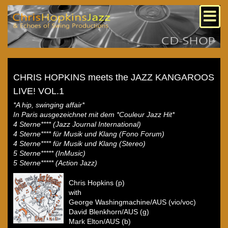
CHRIS HOPKINS meets the JAZZ KANGAROOS
LIVE! VOL.1
*A hip, swinging affair*
In Paris ausgezeichnet mit dem *Couleur Jazz Hit*
4 Sterne**** (Jazz Journal International)
4 Sterne**** für Musik und Klang (Fono Forum)
4 Sterne**** für Musik und Klang (Stereo)
5 Sterne***** (InMusic)
5 Sterne***** (Action Jazz)
Chris Hopkins (p)
with
George Washingmachine/AUS (vio/voc)
David Blenkhorn/AUS (g)
Mark Elton/AUS (b)