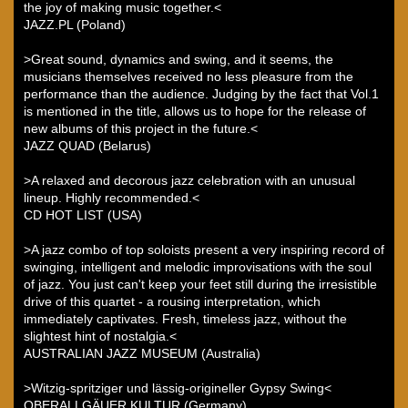
the joy of making music together.<
JAZZ.PL (Poland)
>Great sound, dynamics and swing, and it seems, the
musicians themselves received no less pleasure from the
performance than the audience. Judging by the fact that Vol.1
is mentioned in the title, allows us to hope for the release of
new albums of this project in the future.<
JAZZ QUAD (Belarus)
>A relaxed and decorous jazz celebration with an unusual
lineup. Highly recommended.<
CD HOT LIST (USA)
>A jazz combo of top soloists present a very inspiring record of
swinging, intelligent and melodic improvisations with the soul
of jazz. You just can't keep your feet still during the irresistible
drive of this quartet - a rousing interpretation, which
immediately captivates. Fresh, timeless jazz, without the
slightest hint of nostalgia.<
AUSTRALIAN JAZZ MUSEUM (Australia)
>Witzig-spritziger und lässig-origineller Gypsy Swing<
OBERALLGÄUER KULTUR (Germany)