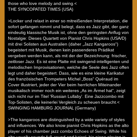
those who love melody and swing.<
THE SYNCOPATED TIMES (USA)
>Locker und relaxt in einer so mitreißenden Interpretation, die
sofort gefangen nimmt und belegt, dass es Jazz gibt, der ganz
eindeutig klassische Musik ist, ohne den geringsten Anflug von
Nostalgie: Dieses Quartett von Pianist Chris Hopkins (USA/D)
mit drei Solisten aus Australien (daher „Jazz Kangaroos“)
begeistert mit Musik, denen kein passenderes Prädikat
vergeben werden kann, als mit der der Bezeichnung: frischer,
zeitloser Jazz. Es ist eine Platte mit swingend-intelligenten und
melodischen Improvisationen, welche die Seele des Jazz offen
legt und daher begeistert. Dass, wie es eine kleine Karikatur
des französischen Trompeters Michel „Boss“ Quéraud im
Cover illustriert, jeder der Vier beim herrlichen Miteinander
musikalisch immer noch ein weiteres „As im Ärmel hat“, zeigt
sich nicht nur im Titel 'Russian Lullaby'. Eine Jazzcombo mit
Top-Solisten, die keinerlei Vergleich zu scheuen braucht.<
SWINGING HAMBURG JOURNAL (Germany)
>The kangaroos are distinguished by a wide variety of styles
and influences. We also know pianist Chris Hopkins as the alto
player of his chamber jazz combo Echoes of Swing. While his
alto usually sounds full, round and lyrical, his piano playing is