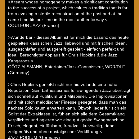
>A team whose homogeneity makes a significant contribution
to the success of a project, which values a tradition that is far
from evoking a sterile reconstruction of the past and at the
same time fits our time in the most authentic way.<
COULEUR JAZZ (France)
>Wunderbar - dieses Album ist für mich die Essenz des heute
gespielten klassischen Jazz, liebevoll und mit frischen Ideen,
ausgeschlafen und ausgereift gespielt - einfach perfekt und
ideal. Berechtigter Applaus für Chris Hopkins & die Jazz
Kangaroos.<
GÖTZ ALSMANN, Entertainer/Jazz-Connaisseur, WDR/DLF
(Germany)
>Chris Hopkins genießt nicht nur hierzulande eine hohe
Reputation. Sein Enthusiasmus für swingenden Jazz überträgt
sich schnell auf Publikum und Mitspieler. Die Improvisationen
sind mit solch melodischer Finesse gesegnet, dass man das
nächste Solo kaum erwarten kann. Obwohl jeder für sich ein
Solist der Extraklasse ist, fühlen sich alle dem Gesamtklang
verpflichtet und agieren wie eine gut geölte Swingmaschine.
Frisch, elegant, einfühlsam, freudvoll, kurzweilig, dabei
zeitgemäß und ohne nostalgischer Verklärung.<
JAZZ PODIUM (Germany)