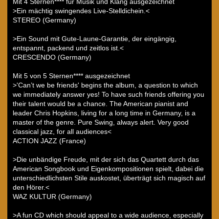
Mit 4 Sternen**** für Musik und Klang ausgezeichnet
>Ein mächtig swingendes Live-Stelldichein.<
STEREO (Germany)
>Ein Sound mit Gute-Laune-Garantie, der eingängig,
entspannt, packend und zeitlos ist.<
CRESCENDO (Germany)
Mit 5 von 5 Sternen**** ausgezeichnet
>'Can’t we be friends' begins the album, a question to which
we immediately answer yes! To have such friends offering you
their talent would be a chance. The American pianist and
leader Chris Hopkins, living for a long time in Germany, is a
master of the genre. Pure Swing, always alert. Very good
classical jazz, for all audiences<
ACTION JAZZ (France)
>Die unbändige Freude, mit der sich das Quartett durch das
American Songbook und Eigenkompositionen spielt, dabei die
unterschiedlichsten Stile auskostet, überträgt sich magisch auf
den Hörer.<
WAZ KULTUR (Germany)
>A fun CD which should appeal to a wide audience, especially