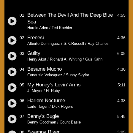
Between The Devil And The Deep Blue
01
4:55
Sea
Harold Arlen / Ted Koehler
Frenesi
02
4:36
Alberto Dominguez / S.K.Russell / Ray Charles
Guilty
03
6:08
Henry Akst / Richard A. Whiting / Gus Kahn
Besame Mucho
04
4:30
Coneuslo Velasquez / Sunny Skylar
My Honey's Lovin' Arms
05
5:11
J. Meyer / H. Ruby
Harlem Nocturne
06
4:38
Earle Hagen / Dick Rogers
Benny's Bugle
07
5:48
Benny Goodman / Count Basie
Swampy River
08
3:05