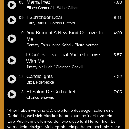
Mama Inez
08
4:58
Eliseo Grenet / L. Wolfe Gilbert
I Surrender Dear
09
6:11
Harry Barris / Gordon Clifford
You Brought A New Kind Of Love To
10
4:20
Me
Sammy Fain / Irving Kahal / Pierre Norman
I Can't Believe That You're In Love
11
5:57
With Me
Jimmy McHugh / Clarence Gaskill
Candlelights
12
4:22
Bix Beiderbecke
El Salon De Gutbucket
13
7:05
Charles Shavers
>Hier haben wir eine CD, die alleine deswegen schon eine
Rarität ist, weil sich Musiker heute kaum so 'nackt' vor ein
Live-Publikum stellen würden wie diese fünf Herren hier. Es
wurde kein einziges Mal geprobt, einige hatten noch nie zuvor