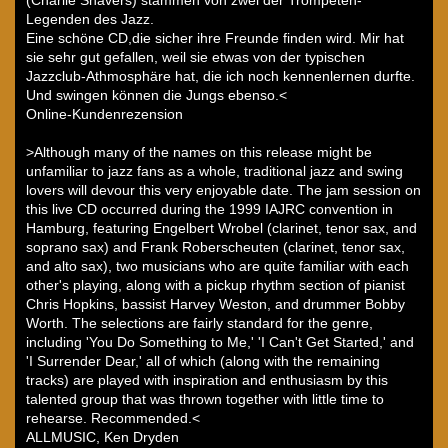
Legenden des Jazz.
Eine schöne CD,die sicher ihre Freunde finden wird. Mir hat
sie sehr gut gefallen, weil sie etwas von der typischen
Jazzclub-Athmosphäre hat, die ich noch kennenlernen durfte.
Und swingen können die Jungs ebenso.<
Online-Kundenrezension
>Although many of the names on this release might be
unfamiliar to jazz fans as a whole, traditional jazz and swing
lovers will devour this very enjoyable date. The jam session on
this live CD occurred during the 1999 IAJRC convention in
Hamburg, featuring Engelbert Wrobel (clarinet, tenor sax, and
soprano sax) and Frank Roberscheuten (clarinet, tenor sax,
and alto sax), two musicians who are quite familiar with each
other's playing, along with a pickup rhythm section of pianist
Chris Hopkins, bassist Harvey Weston, and drummer Bobby
Worth. The selections are fairly standard for the genre,
including 'You Do Something to Me,' 'I Can't Get Started,' and
'I Surrender Dear,' all of which (along with the remaining
tracks) are played with inspiration and enthusiasm by this
talented group that was thrown together with little time to
rehearse. Recommended.<
ALLMUSIC, Ken Dryden