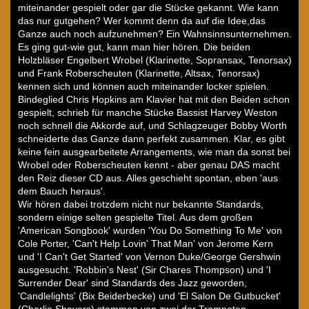
miteinander gespielt oder gar die Stücke gekannt. Wie kann
das nur gutgehen? Wer kommt denn da auf die Idee,das
Ganze auch noch aufzunehmen? Ein Wahnsinnsunternehmen.
Es ging gut-wie gut, kann man hier hören. Die beiden
Holzbläser Engelbert Wrobel (Klarinette, Sopransax, Tenorsax)
und Frank Roberscheuten (Klarinette, Altsax, Tenorsax)
kennen sich und können auch miteinander locker spielen.
Bindeglied Chris Hopkins am Klavier hat mit den Beiden schon
gespielt, schrieb für manche Stücke Bassist Harvey Weston
noch schnell die Akkorde auf, und Schlagzeuger Bobby Worth
schneiderte das Ganze dann perfekt zusammen. Klar, es gibt
keine fein ausgearbeitete Arrangements, wie man da sonst bei
Wrobel oder Roberscheuten kennt - aber genau DAS macht
den Reiz dieser CD aus. Alles geschieht spontan, eben 'aus
dem Bauch heraus'.
Wir hören dabei trotzdem nicht nur bekannte Standards,
sondern einige selten gespielte Titel. Aus dem großen
'American Songbook' wurden 'You Do Something To Me' von
Cole Porter, 'Can't Help Lovin' That Man' von Jerome Kern
und 'I Can't Get Started' von Vernon Duke/George Gershwin
ausgesucht. 'Robbin's Nest' (Sir Chares Thompson) und 'I
Surrender Dear' sind Standards des Jazz geworden,
'Candlelights' (Bix Beiderbecke) und 'El Salon De Gutbucket'
(Charlie Shavers) stammen von zwei der Trompeten-