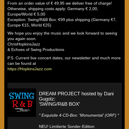
From an order value of € 49,95 we deliver free of charge!
Otherwise, shipping costs apply: Germany € 2,00,
Europe/World € 5,00
Exception: Swing/R&B Box: €99 plus shipping (Germany €7,
Europe €15, World €25)
We hope you enjoy the music and we look forward to seeing
you again soon.
ChrisHopkinsJazz
& Echoes of Swing Productions
P.S. Current live concert dates, our newsletter and much more
can be found at
https://HopkinsJazz.com
DREAM PROJECT hosted by Dani
Gugolz:
'SWING/R&B BOX'
* Exquisite 4-CD-Box: 'Monumental' (ORF) *
NEU! Limitierte Sonder-Edition